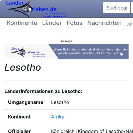
Suchbegriff
Kontinente
Länder
Fotos
Nachrichten
Dat
Anzeige
Lesotho
Länderinformationen zu Lesotho:
Umgangsname
Lesotho
Kontinent
Afrika
Offizieller
Königreich (Kingdom of Lesotho/Na