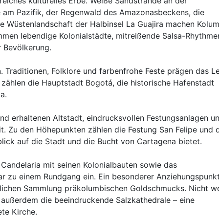
reiches kulturelles Erbe. Weiße Sandstrände an der
e am Pazifik, der Regenwald des Amazonasbeckens, die
e Wüstenlandschaft der Halbinsel La Guajira machen Kolu
mmen lebendige Kolonialstädte, mitreißende Salsa-Rhythme
r Bevölkerung.
n. Traditionen, Folklore und farbenfrohe Feste prägen das L
 zählen die Hauptstadt Bogotá, die historische Hafenstadt
a.
nd erhaltenen Altstadt, eindrucksvollen Festungsanlagen u
it. Zu den Höhepunkten zählen die Festung San Felipe und 
blick auf die Stadt und die Bucht von Cartagena bietet.
a Candelaria mit seinen Kolonialbauten sowie das
var zu einem Rundgang ein. Ein besonderer Anziehungspunkt
lichen Sammlung präkolumbischen Goldschmucks. Nicht we
h außerdem die beeindruckende Salzkathedrale – eine
ete Kirche.