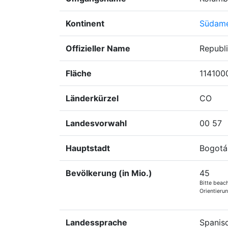
Kontinent
Südame
Offizieller Name
Republ
Fläche
114100
Länderkürzel
CO
Landesvorwahl
00 57
Hauptstadt
Bogotá
Bevölkerung (in Mio.)
45
Bitte beac
Orientieru
Landessprache
Spanis