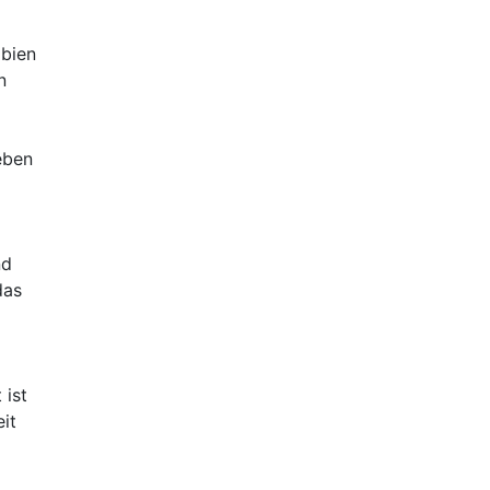
mbien
n
eben
nd
das
 ist
it