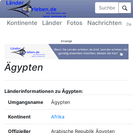
Suchbegriff
Kontinente
Länder
Fotos
Nachrichten
Dat
Anzeige
Ägypten
Länderinformationen zu Ägypten:
Umgangsname
Ägypten
Kontinent
Afrika
Offizieller
Arabische Republik Ägypten