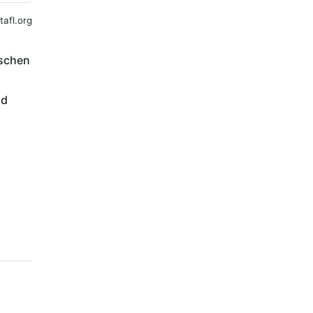
afl.org
ischen
nd